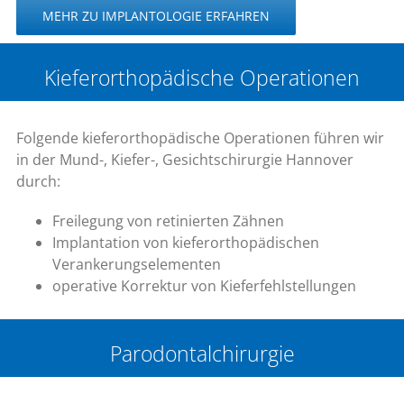
MEHR ZU IMPLANTOLOGIE ERFAHREN
Kieferorthopädische Operationen
Folgende kieferorthopädische Operationen führen wir
in der Mund-, Kiefer-, Gesichtschirurgie Hannover
durch:
Freilegung von retinierten Zähnen
Implantation von kieferorthopädischen
Verankerungselementen
operative Korrektur von Kieferfehlstellungen
Parodontalchirurgie